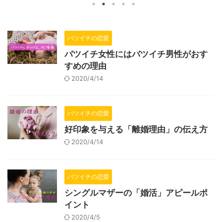
離婚理由の伝え方をご紹介します。
りません。
し、シン
かという
ーという
す。 男性
バツイチの恋愛
ルマザー
バツイチ女性にはバツイチ男性がおす
すめの理由
2020/4/14
バツイチの恋愛
好印象を与える「離婚理由」の伝え方
2020/4/14
バツイチの恋愛
シングルマザーの「婚活」アピールポ
イント
2020/4/5