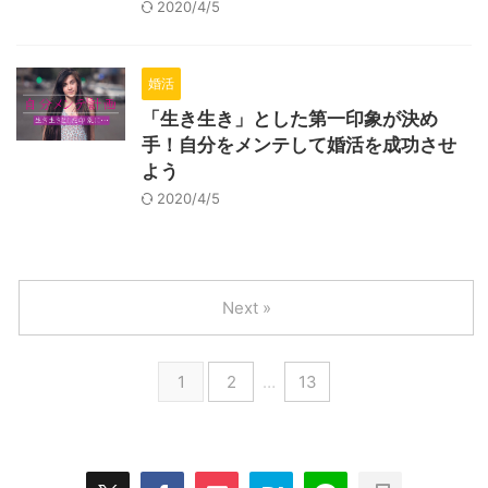
2020/4/5
婚活
「生き生き」とした第一印象が決め
手！自分をメンテして婚活を成功させ
よう
2020/4/5
Next »
1
2
…
13