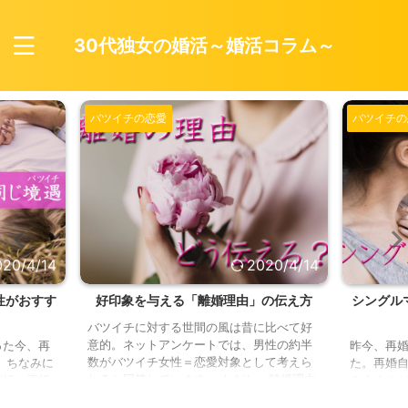
30代独女の婚活～婚活コラム～
バツイチの恋愛
バツイチの
020/4/14
2020/4/14
性がおすす
好印象を与える「離婚理由」の伝え方
シングル
バツイチに対する世間の風は昔に比べて好
意的。ネットアンケートでは、男性の約半
った今、再
昨今、再
数がバツイチ女性＝恋愛対象として考えら
 ちなみに
た。再婚
れると回答しています。 ただし、離婚理由
初婚・再婚
みえます
や伝え方によってはNGに。好印象を与える
ー女性は、
の再婚は