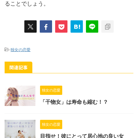
ることでしょう。
-
独女の恋愛
関連記事
独女の恋愛
「干物女」は寿命も縮む！？
独女の恋愛
目指せ！彼にとって居心地の良い女