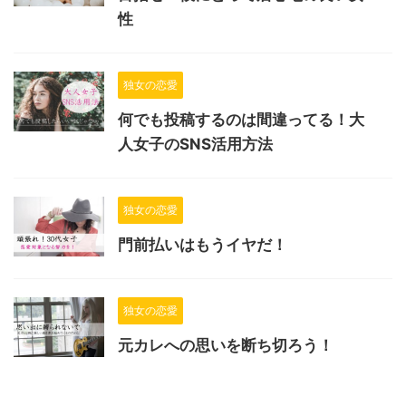
性
独女の恋愛
何でも投稿するのは間違ってる！大
人女子のSNS活用方法
独女の恋愛
門前払いはもうイヤだ！
独女の恋愛
元カレへの思いを断ち切ろう！