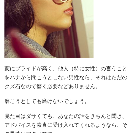
変にプライドが高く、他人（特に女性）の言うこと
をハナから聞こうとしない男性なら、それはただの
クズ石なので磨く必要などありません。
磨こうとしても磨けないでしょう。
見た目はダサくても、あなたの話をきちんと聞き、
アドバイスを素直に受け入れてくれるようなら、そ