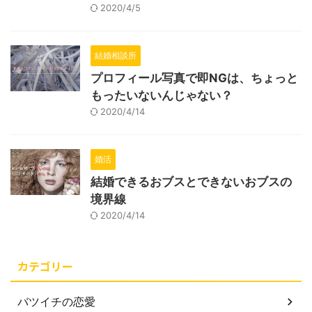
2020/4/5
結婚相談所
プロフィール写真で即NGは、ちょっと
もったいないんじゃない？
2020/4/14
婚活
結婚できるおブスとできないおブスの
境界線
2020/4/14
カテゴリー
バツイチの恋愛