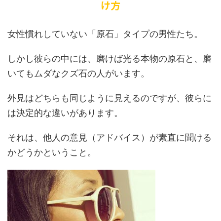
け方
女性慣れしていない「原石」タイプの男性たち。
しかし彼らの中には、磨けば光る本物の原石と、磨
いてもムダなクズ石の人がいます。
外見はどちらも同じように見えるのですが、彼らに
は決定的な違いがあります。
それは、他人の意見（アドバイス）が素直に聞ける
かどうかということ。