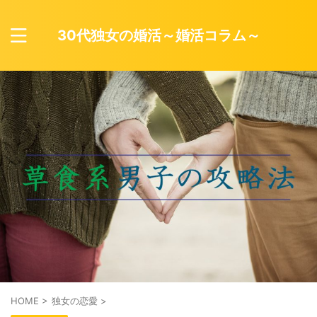
30代独女の婚活～婚活コラム～
HOME
>
独女の恋愛
>