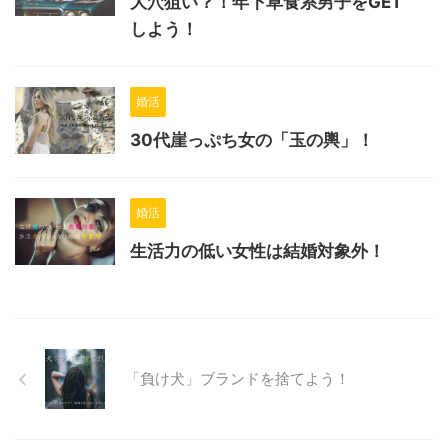
大穴狙い？！年下草食系男子をGET
しよう！
婚活
30代崖っぷち女の「玉の輿」！
婚活
生活力の低い女性は結婚対象外！
「負け犬」ブランドを捨てよう！