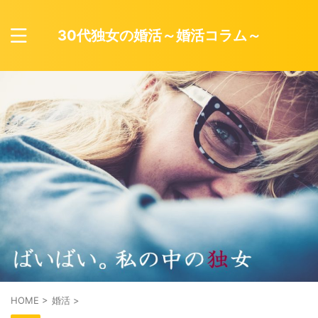
30代独女の婚活～婚活コラム～
HOME
>
婚活
>