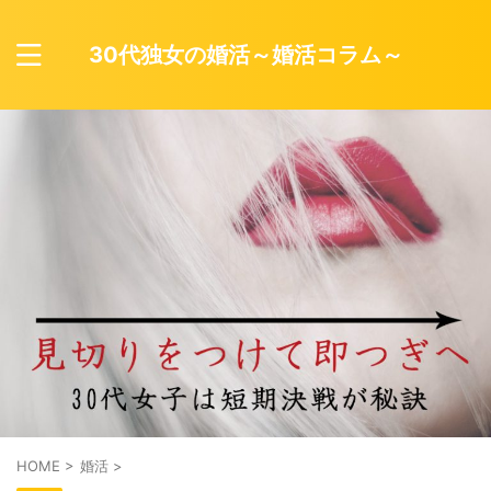
30代独女の婚活～婚活コラム～
HOME
>
婚活
>